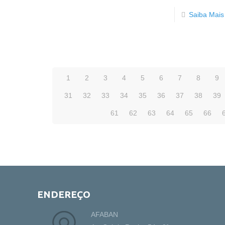
Saiba Mais
1
2
3
4
5
6
7
8
9
31
32
33
34
35
36
37
38
39
61
62
63
64
65
66
ENDEREÇO
AFABAN