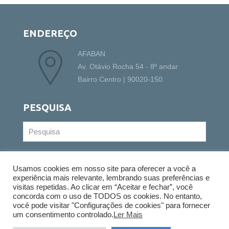
ENDEREÇO
AFABAN
Av. Otávio Rocha 54 - 8º andar
Bairro Centro | 90020-150
PESQUISA
Usamos cookies em nosso site para oferecer a você a
experiência mais relevante, lembrando suas preferências e
visitas repetidas. Ao clicar em “Aceitar e fechar”, você
concorda com o uso de TODOS os cookies. No entanto,
você pode visitar "Configurações de cookies" para fornecer
© 2022 Copyright - AFABAN - Todos os direitos
um consentimento controlado.
Ler Mais
reservados |
Política de Privacidade