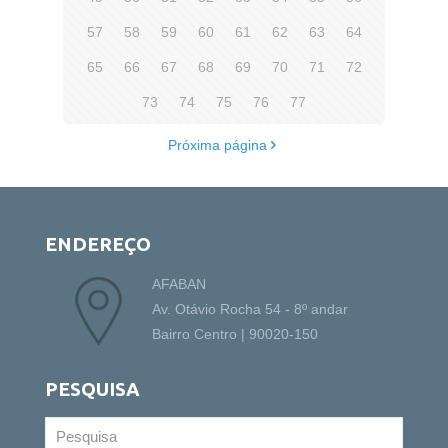
57
58
59
60
61
62
63
64
65
66
67
68
69
70
71
72
73
74
75
76
77
Próxima página
ENDEREÇO
AFABAN
Av. Otávio Rocha 54 - 8º andar
Bairro Centro | 90020-150
PESQUISA