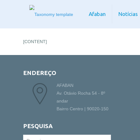
Afaban
Notícias
[CONTENT]
ENDEREÇO
AFABAN
Av. Otávio Rocha 54 - 8º
andar
Bairro Centro | 90020-150
PESQUISA