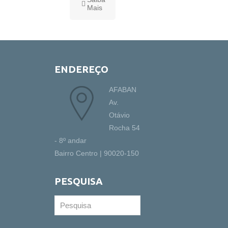
Mais
ENDEREÇO
AFABAN
Av.
Otávio
Rocha 54
- 8º andar
Bairro Centro | 90020-150
PESQUISA