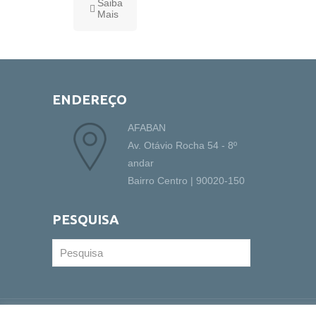
Saiba
Mais
ENDEREÇO
AFABAN
Av. Otávio Rocha 54 - 8º
andar
Bairro Centro | 90020-150
PESQUISA