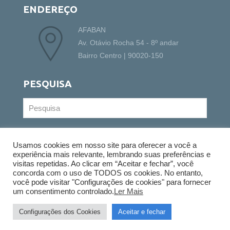
ENDEREÇO
AFABAN
Av. Otávio Rocha 54 - 8º andar
Bairro Centro | 90020-150
PESQUISA
Usamos cookies em nosso site para oferecer a você a
experiência mais relevante, lembrando suas preferências e
visitas repetidas. Ao clicar em “Aceitar e fechar”, você
concorda com o uso de TODOS os cookies. No entanto,
você pode visitar "Configurações de cookies" para fornecer
© 2022 Copyright - AFABAN - Todos os direitos
um consentimento controlado.
Ler Mais
reservados |
Política de Privacidade
Configurações dos Cookies
Aceitar e fechar