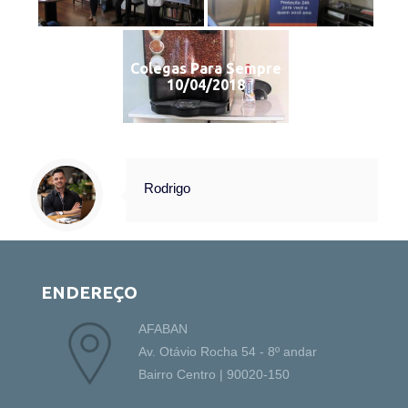
Colegas Para Sempre
10/04/2018
Rodrigo
ENDEREÇO
AFABAN
Av. Otávio Rocha 54 - 8º andar
Bairro Centro | 90020-150