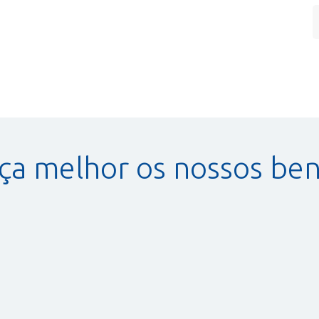
a melhor os nossos ben
Assessoria Jurídica
m
Desde o ano de 2003 a AFABAN
disponibiliza uma área jurídica qualificada e
estruturada.