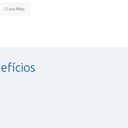
Leia Mais
efícios
Turismo
A Afaban Turismo, em parceria com a
Felipetur, oferece pacotes turísticos para
todos os destinos do Brasil e do mundo!