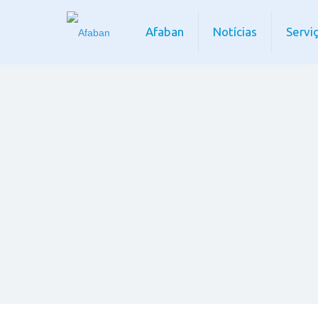
Afaban
Notícias
Servi
Eventos e Fotos
1
Acompanhe nossa agenda de
Eventos e Fotos.