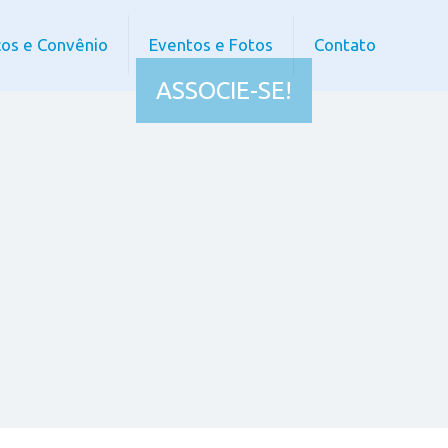
ços e Convênio
Eventos e Fotos
Contato
ASSOCIE-SE!
Quem pode se associar?
2
Aposentados, pensionistas e
colegas da ativa.