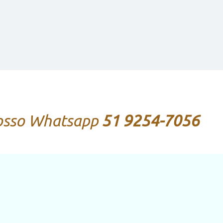
Associe-se
.
associe-se conosco.
nosso Whatsapp
51 9254-7056