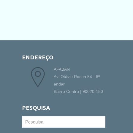
ENDEREÇO
AFABAN
Av. Otávio Rocha 54 - 8º
andar
Bairro Centro | 90020-150
PESQUISA