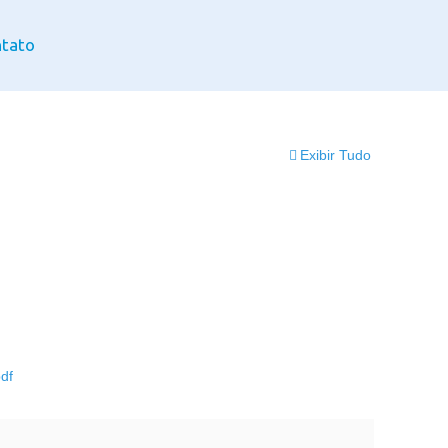
tato
Exibir Tudo
df