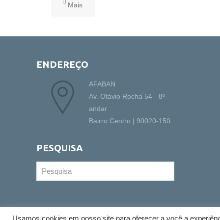
Mais
ENDEREÇO
AFABAN
Av. Otávio Rocha 54 - 8º
andar
Bairro Centro | 90020-150
PESQUISA
Usamos cookies em nosso site para oferecer a você a experiênci